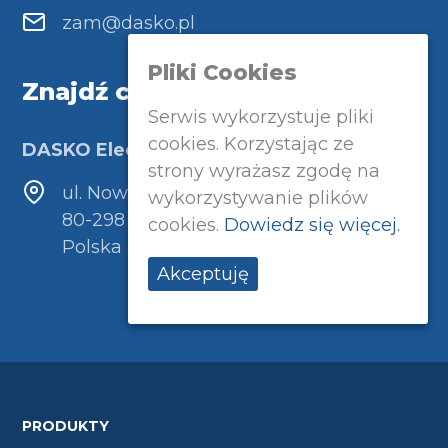
zam@dasko.pl
Pliki Cookies
Znajdź czas
Serwis wykorzystuje pliki
cookies. Korzystając ze
DASKO Electronic
strony wyrażasz zgodę na
ul. Nowatorów 11
wykorzystywanie plików
80-298 Gdańsk
cookies.
Dowiedz się więcej.
Polska
Akceptuję
PRODUKTY