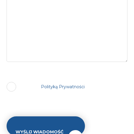
Zgadzam się na przetwarzanie danych osobowych
zgodnie z
Polityką Prywatności
w celu udzielenia
odpowiedzi na wysłaną przez powyższy formularz
wiadomość.